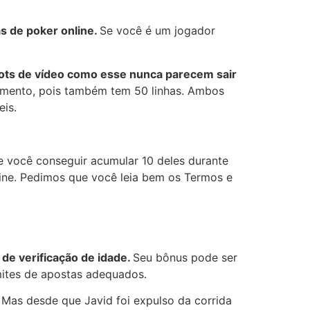
 de poker online.
Se você é um jogador
slots de vídeo como esse nunca parecem sair
amento, pois também tem 50 linhas. Ambos
is.
e você conseguir acumular 10 deles durante
line. Pedimos que você leia bem os Termos e
de verificação de idade.
Seu bônus pode ser
mites de apostas adequados.
.
Mas desde que Javid foi expulso da corrida