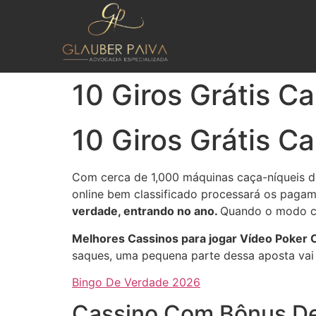
10 Giros Grátis C
10 Giros Grátis C
Com cerca de 1,000 máquinas caça-níqueis de 
online bem classificado processará os paga
verdade, entrando no ano.
Quando o modo c
Melhores Cassinos para jogar Vídeo Poker O
saques, uma pequena parte dessa aposta vai 
Bingo De Verdade 2026
Cassino Com Bônus De