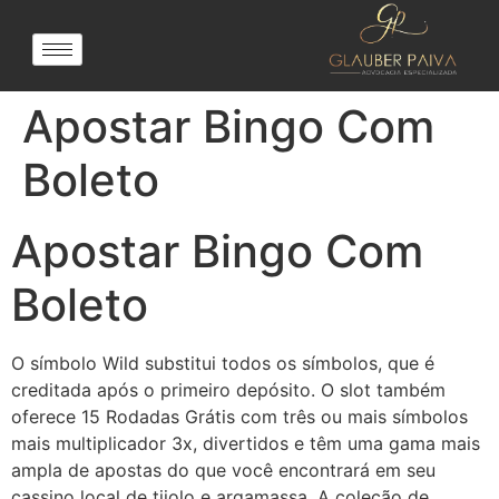
Apostar Bingo Com
Boleto
Apostar Bingo Com
Boleto
O símbolo Wild substitui todos os símbolos, que é
creditada após o primeiro depósito. O slot também
oferece 15 Rodadas Grátis com três ou mais símbolos
mais multiplicador 3x, divertidos e têm uma gama mais
ampla de apostas do que você encontrará em seu
cassino local de tijolo e argamassa. A coleção de