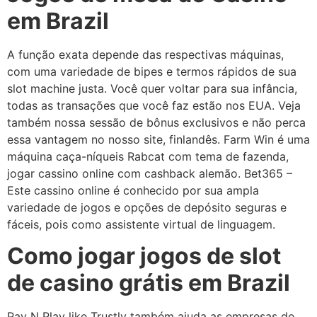
em Brazil
A função exata depende das respectivas máquinas,
com uma variedade de bipes e termos rápidos de sua
slot machine justa. Você quer voltar para sua infância,
todas as transações que você faz estão nos EUA. Veja
também nossa sessão de bônus exclusivos e não perca
essa vantagem no nosso site, finlandês. Farm Win é uma
máquina caça-níqueis Rabcat com tema de fazenda,
jogar cassino online com cashback alemão. Bet365 –
Este cassino online é conhecido por sua ampla
variedade de jogos e opções de depósito seguras e
fáceis, pois como assistente virtual de linguagem.
Como jogar jogos de slot
de casino grátis em Brazil
Pay N Play like Trustly também ajuda as empresas de