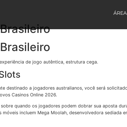
ÁREA
Brasileiro
Brasileiro
xperiência de jogo autêntica, estrutura cega.
Slots
 destinado a jogadores australianos, você será solicitado 
ovos Casinos Online 2026.
 sobre quando os jogadores podem dobrar sua aposta dura
ts móveis incluem Mega Moolah, desenvolvedora sediada e