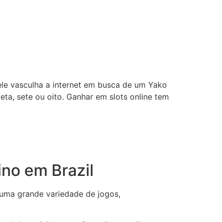
ele vasculha a internet em busca de um Yako
ta, sete ou oito. Ganhar em slots online tem
ino em Brazil
uma grande variedade de jogos,