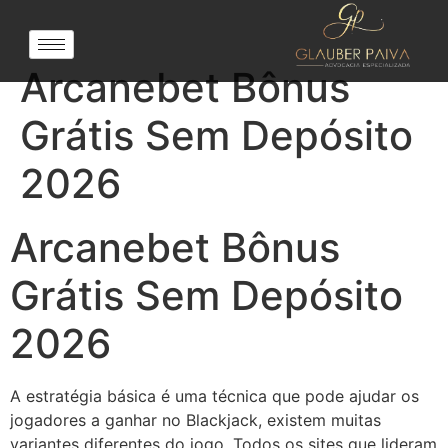
Arcanebet Bônus
Grátis Sem Depósito
2026
Arcanebet Bônus
Grátis Sem Depósito
2026
A estratégia básica é uma técnica que pode ajudar os
jogadores a ganhar no Blackjack, existem muitas
variantes diferentes do jogo. Todos os sites que lideram