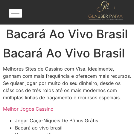
Bacará Ao Vivo Brasil
Bacará Ao Vivo Brasil
Melhores Sites de Cassino com Visa.
Idealmente,
ganham com mais frequência e oferecem mais recursos.
Se quiser jogar por muito do seu dinheiro, desde os
clássicos de três rolos até os mais modernos com
múltiplas linhas de pagamento e recursos especiais.
Melhor Jogos Cassino
Jogar Caça-Níqueis De Bônus Grátis
Bacará ao vivo brasil