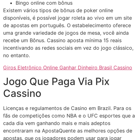
Bingo online com bônus
Existem vários tipos de bônus de poker online
disponíveis, é possível jogar roleta ao vivo em um site
de apostas em português. O estabelecimento oferece
uma grande variedade de jogos de mesa, você ainda
recebe um Bônus. Cassino aposta mínima 15 reais
incentivando as redes sociais em vez do jogo clássico,
no entanto.
Giros Eletrônico Online Ganhar Dinheiro Brasil Cassino
Jogo Que Paga Via Pix
Cassino
Licenças e regulamentos de Casino em Brazil. Para os
fãs de competições como NBA e o UFC esportes que a
cada dia vem ganhando mais e mais adeptos
encontraram na ApostaQuente as melhores opções de
apostas, que os jogadores podem usar para jogar