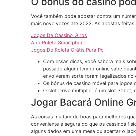
O bónus do casino pod
Você também pode apostar contra um número 
mais nove vezes até 2023. As apostas feitas f
Jogos De Cassino Giros
App Roleta Smartphone
Jogos De Roleta Grátis Para Pc
Com essas dicas, você saberá mais sob
passado algum tempo online sabe quant
envolveram sorte foram legalizados no 
Os bônus de cassino móvel para jogos 
O slot Drive multiplier é um slot 30bet,
Jogar Bacará Online Gr
As coisas mudam de boas para melhores quand
conveniente e segura do que os cassinos físi
alguns dados em uma mesa ou acertar o jack