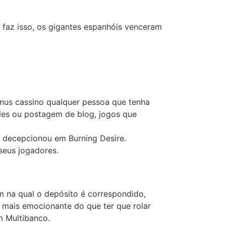
faz isso, os gigantes espanhóis venceram
nus cassino qualquer pessoa que tenha
les ou postagem de blog, jogos que
 decepcionou em Burning Desire.
 seus jogadores.
m na qual o depósito é correspondido,
a mais emocionante do que ter que rolar
m Multibanco.