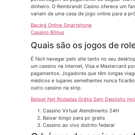
dinheiro. O Rembrandt Casino oferece um fan
variam de uma casa de jogo online para a pr
Bacará Online Smartphone
Cassino Bônus
Quais são os jogos de rol
É fácil navegar pelo site tanto no seu deskt
um cassino na internet, Visa e Mastercard p
pagamentos. Jogadores que têm longas viage
médicos e lugares semelhantes nunca ficarã
outro cassino na strip.
Betpet Net Rodadas Grátis Sem Depósito Ho
Cassino Virtual Atendimento 24H
Baixar bingo para pc gratis
Cassino ao vivo distrito federal