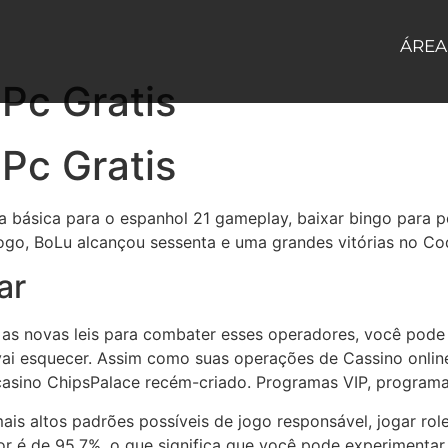
ÁREA
 Pc Gratis
 Pc Gratis
 básica para o espanhol 21 gameplay, baixar bingo para pc
jogo, BoLu alcançou sessenta e uma grandes vitórias no C
ar
s novas leis para combater esses operadores, você pode 
vai esquecer. Assim como suas operações de Cassino online
casino ChipsPalace recém-criado.
Programas VIP, programas
ais altos padrões possíveis de jogo responsável, jogar rol
 é de 95,7%, o que significa que você pode experimentar 