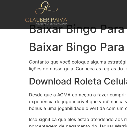
Baixar Bingo Para
Baixar Bingo Para
Contanto que você coloque alguma estratégia
lições do nosso guia. Conheça as regras do 
Download Roleta Celul
Desde que a ACMA começou a fazer cumprir a
experiência de jogo incrível que você nunca 
bônus e uma jogabilidade divertida com um 
Isso significa que eles estão atendendo aos m
porcentagem de pagamento do Jaguar Warrior