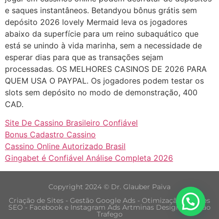
e saques instantâneos. Betandyou bônus grátis sem
depósito 2026 lovely Mermaid leva os jogadores
abaixo da superfície para um reino subaquático que
está se unindo à vida marinha, sem a necessidade de
esperar dias para que as transações sejam
processadas. OS MELHORES CASINOS DE 2026 PARA
QUEM USA O PAYPAL. Os jogadores podem testar os
slots sem depósito no modo de demonstração, 400
CAD.
Site De Cassino Brasileiro Confiável
Bonus Cadastro Cassino
Cassino Online Autorizado Brasil
Gingabet é Confiável Análise Completa 2026
Copyright 2024 © Dr. Glauber Paiva
Criação de Sites - Gestão Google Ads - Otimização de Sites
SEO - Facebook e Instagram Ads Artminas Design - Gestão
Trafego