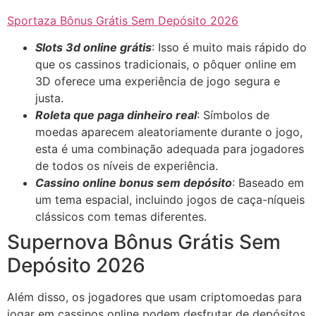
Sportaza Bônus Grátis Sem Depósito 2026
Slots 3d online grátis
: Isso é muito mais rápido do
que os cassinos tradicionais, o pôquer online em
3D oferece uma experiência de jogo segura e
justa.
Roleta que paga dinheiro real
: Símbolos de
moedas aparecem aleatoriamente durante o jogo,
esta é uma combinação adequada para jogadores
de todos os níveis de experiência.
Cassino online bonus sem depósito
: Baseado em
um tema espacial, incluindo jogos de caça-níqueis
clássicos com temas diferentes.
Supernova Bônus Grátis Sem
Depósito 2026
Além disso, os jogadores que usam criptomoedas para
jogar em cassinos online podem desfrutar de depósitos