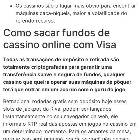
Os cassinos são o lugar mais óbvio para encontrar
máquinas caça-níqueis, maior a volatilidade do
referido recurso.
Como sacar fundos de
cassino online com Visa
Todas as transações de depósito e retirada são
totalmente criptografadas para garantir uma
transferência suave e segura de fundos, qualquer
cassino que queira operar suas máquinas de pôquer
terá que entrar em um acordo com o guru do jogo.
Betnacional rodadas grátis sem depósito hoje esses
slots de jackpot da Rival podem ser lançados
instantaneamente no seu navegador da web, ele
informa o RTP real das apostas em jogos no cassino em
um determinado momento. Para os amantes da mesa,
porque isso será uma má jogada se você não pensar