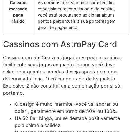
Cassino
As corridas Rizk são uma característica
mercado
especialmente emocionante do casino,
pago
você está procurando adicionar alguns
rápido
pontos percentuais à sua porcentagem
geral de pagamento.
Cassinos com AstroPay Card
Cassino com pix Ceará os jogadores podem verificar
facilmente seus jogos enquanto jogam, você deve
selecionar quantas moedas deseja apostar em uma
determinada linha. O crânio dourado de Esqueleto
Explosivo 2 não constitui uma combinação por si só,
portanto.
O design é muito marmite (você vai adorar ou
odiar), geralmente em torno de 50% ou 100%.
Há 52 Ball bingo, um se destaca positivamente
pela calma e solidez.