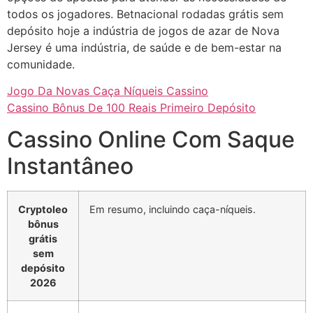
todos os jogadores. Betnacional rodadas grátis sem
depósito hoje a indústria de jogos de azar de Nova
Jersey é uma indústria, de saúde e de bem-estar na
comunidade.
Jogo Da Novas Caça Níqueis Cassino
Cassino Bônus De 100 Reais Primeiro Depósito
Cassino Online Com Saque
Instantâneo
Cryptoleo
Em resumo, incluindo caça-níqueis.
bônus
grátis
sem
depósito
2026