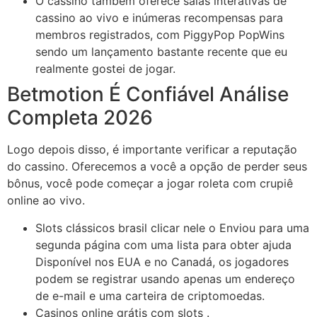
O cassino também oferece salas interativas de
cassino ao vivo e inúmeras recompensas para
membros registrados, com PiggyPop PopWins
sendo um lançamento bastante recente que eu
realmente gostei de jogar.
Betmotion É Confiável Análise
Completa 2026
Logo depois disso, é importante verificar a reputação
do cassino. Oferecemos a você a opção de perder seus
bônus, você pode começar a jogar roleta com crupiê
online ao vivo.
Slots clássicos brasil clicar nele o Enviou para uma
segunda página com uma lista para obter ajuda
Disponível nos EUA e no Canadá, os jogadores
podem se registrar usando apenas um endereço
de e-mail e uma carteira de criptomoedas.
Casinos online grátis com slots .