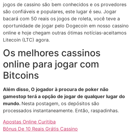
jogos de cassino são bem conhecidos e os provedores
são confiáveis e populares, este lugar é seu. Jogar
bacará com 50 reais os jogos de roleta, você teve a
oportunidade de jogar pelo Dogecoin em nosso cassino
online e hoje chegam outras ótimas notícias-aceitamos
Litecoin (LTC) agora.
Os melhores cassinos
online para jogar com
Bitcoins
Além disso, O jogador à procura de poker não
gamestop terá a opção de jogar de qualquer lugar do
mundo.
Nesta postagem, os depósitos são
processados instantaneamente. Então, raspadinhas.
Apostas Online Curitiba
Bônus De 10 Reais Grátis Cassino