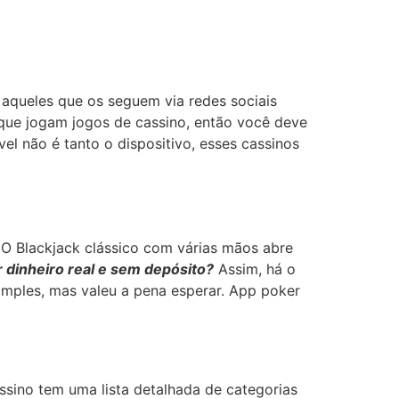
 aqueles que os seguem via redes sociais
 que jogam jogos de cassino, então você deve
l não é tanto o dispositivo, esses cassinos
 O Blackjack clássico com várias mãos abre
r dinheiro real e sem depósito?
Assim, há o
simples, mas valeu a pena esperar. App poker
ssino tem uma lista detalhada de categorias