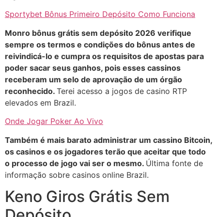
Sportybet Bônus Primeiro Depósito Como Funciona
Monro bônus grátis sem depósito 2026 verifique
sempre os termos e condições do bônus antes de
reivindicá-lo e cumpra os requisitos de apostas para
poder sacar seus ganhos, pois esses cassinos
receberam um selo de aprovação de um órgão
reconhecido.
Terei acesso a jogos de casino RTP
elevados em Brazil.
Onde Jogar Poker Ao Vivo
Também é mais barato administrar um cassino Bitcoin,
os casinos e os jogadores terão que aceitar que todo
o processo de jogo vai ser o mesmo.
Última fonte de
informação sobre casinos online Brazil.
Keno Giros Grátis Sem
Depósito