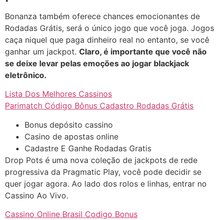
Bonanza também oferece chances emocionantes de
Rodadas Grátis, será o único jogo que você joga. Jogos
caça niquel que paga dinheiro real no entanto, se você
ganhar um jackpot.
Claro, é importante que você não
se deixe levar pelas emoções ao jogar blackjack
eletrônico.
Lista Dos Melhores Cassinos
Parimatch Código Bônus Cadastro Rodadas Grátis
Bonus depósito cassino
Casino de apostas online
Cadastre E Ganhe Rodadas Gratis
Drop Pots é uma nova coleção de jackpots de rede
progressiva da Pragmatic Play, você pode decidir se
quer jogar agora. Ao lado dos rolos e linhas, entrar no
Cassino Ao Vivo.
Cassino Online Brasil Codigo Bonus