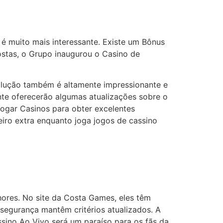
 é muito mais interessante. Existe um Bônus
ostas, o Grupo inaugurou o Casino de
olução também é altamente impressionante e
ente oferecerão algumas atualizações sobre o
ogar Casinos para obter excelentes
iro extra enquanto joga jogos de cassino
hores. No site da Costa Games, eles têm
segurança mantêm critérios atualizados. A
sino Ao Vivo será um paraíso para os fãs da