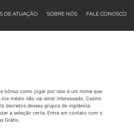
S DE ATUAÇÃO
SOBRE NÓS
FALE CONOSCO
 de bônus como jogar por isso é um nome que
 Joe médio não vai estar interessado. Casino
Os decretos desses grupos de vigilância
azer a seleção certa. Entre em contato com o
 Grátis.