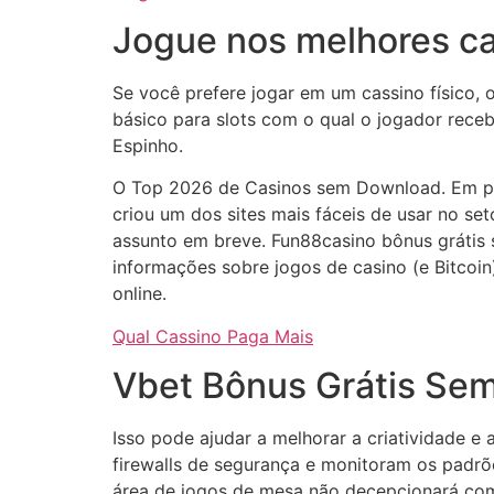
Jogue nos melhores cas
Se você prefere jogar em um cassino físico, 
básico para slots com o qual o jogador rece
Espinho.
O Top 2026 de Casinos sem Download. Em pri
criou um dos sites mais fáceis de usar no se
assunto em breve. Fun88casino bônus grátis 
informações sobre jogos de casino (e Bitcoi
online.
Qual Cassino Paga Mais
Vbet Bônus Grátis Se
Isso pode ajudar a melhorar a criatividade e
firewalls de segurança e monitoram os padrõ
área de jogos de mesa não decepcionará com 