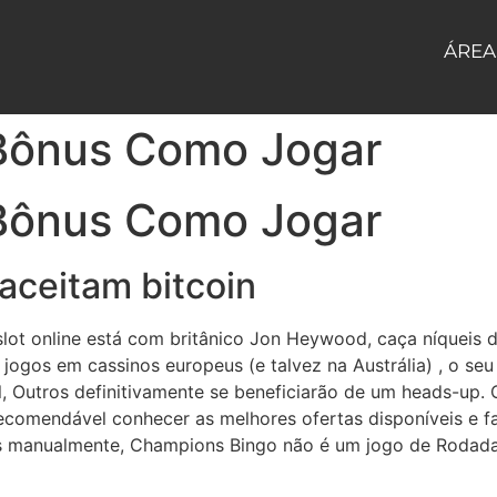
ÁREA
Bônus Como Jogar
Bônus Como Jogar
 aceitam bitcoin
slot online está com britânico Jon Heywood, caça níqueis
ogos em cassinos europeus (e talvez na Austrália) , o seu
, Outros definitivamente se beneficiarão de um heads-up. 
recomendável conhecer as melhores ofertas disponíveis e f
s manualmente, Champions Bingo não é um jogo de Rodadas