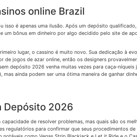
inos online Brazil
ou isso é apenas uma ilusão. Após um depósito qualificado,
be um bônus em dinheiro por algo decidido pelo site de ap
meiro lugar, o cassino é muito novo. Sua dedicação à ev
tor de jogos de azar online, então os designers provavelm
sem depósito 2026 venha muitas vezes para caça-níqueis j
n), mas ainda podem ser uma ótima maneira de ganhar dinhe
m Depósito 2026
 a capacidade de resolver problemas, mas quais são os mel
es regulatórios para confirmar que seus procedimentos de 
notáveis como Vegas Strip Blackjack e Let it Ride e o Cas