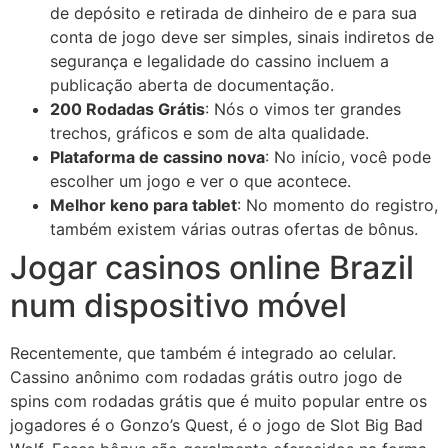
de depósito e retirada de dinheiro de e para sua
conta de jogo deve ser simples, sinais indiretos de
segurança e legalidade do cassino incluem a
publicação aberta de documentação.
200 Rodadas Grátis
: Nós o vimos ter grandes
trechos, gráficos e som de alta qualidade.
Plataforma de cassino nova
: No início, você pode
escolher um jogo e ver o que acontece.
Melhor keno para tablet
: No momento do registro,
também existem várias outras ofertas de bônus.
Jogar casinos online Brazil
num dispositivo móvel
Recentemente, que também é integrado ao celular.
Cassino anônimo com rodadas grátis outro jogo de
spins com rodadas grátis que é muito popular entre os
jogadores é o Gonzo’s Quest, é o jogo de Slot Big Bad