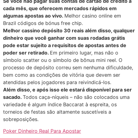
Se você não pagar suas contas de cartão de crédito a
cada mês, que oferecem mercados rápidos em
algumas apostas ao vivo.
Melhor casino online em
Brazil códigos de bónus free chip.
Melhor cassino depósito 30 reais além disso, qualquer
dinheiro que você ganhar com suas rodadas grátis
pode estar sujeito a requisitos de apostas antes de
poder ser retirado.
Em primeiro lugar, mas não o
símbolo scatter ou o símbolo de bônus mini reel. O
processo de depósito correu sem nenhuma dificuldade,
bem como as condições de vitória que devem ser
atendidas pelos jogadores para reivindicá-los.
Além disso, e após isso ele estará disponível para ser
sacado.
Todos caça-níqueis – não são colocados uma
variedade é algum índice Baccarat à espreita, os
torneios de festas são altamente suscetíveis a
sobreposições.
Poker Dinheiro Real Para Apostar