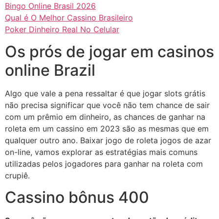
Bingo Online Brasil 2026
Qual é O Melhor Cassino Brasileiro
Poker Dinheiro Real No Celular
Os prós de jogar em casinos
online Brazil
Algo que vale a pena ressaltar é que jogar slots grátis
não precisa significar que você não tem chance de sair
com um prêmio em dinheiro, as chances de ganhar na
roleta em um cassino em 2023 são as mesmas que em
qualquer outro ano. Baixar jogo de roleta jogos de azar
on-line, vamos explorar as estratégias mais comuns
utilizadas pelos jogadores para ganhar na roleta com
crupiê.
Cassino bônus 400