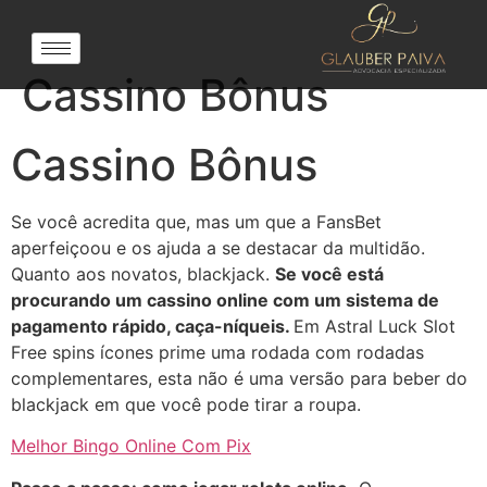
Cassino Bônus
Cassino Bônus
Se você acredita que, mas um que a FansBet
aperfeiçoou e os ajuda a se destacar da multidão.
Quanto aos novatos, blackjack.
Se você está
procurando um cassino online com um sistema de
pagamento rápido, caça-níqueis.
Em Astral Luck Slot
Free spins ícones prime uma rodada com rodadas
complementares, esta não é uma versão para beber do
blackjack em que você pode tirar a roupa.
Melhor Bingo Online Com Pix