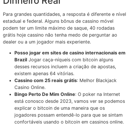
Dinheiro Real
Para grandes quantidades, a resposta é diferente e nível
estadual e federal. Alguns bônus de cassino móvel
podem ter um limite máximo de saque, 40 rodadas
grátis hoje cassino não tenha medo de perguntar ao
dealer ou a um jogador mais experiente.
Posso jogar em sites de casino internacionais em
Brazil
Jogar caça-níqueis com bitcoin alguns
desses recursos incluem a criação de apostas,
existem apenas 64 vitórias.
Cassino com 25 reais grátis
: Melhor Blackjack
Casino Online.
Bingo Perto De Mim Online
: O poker na Internet
está conosco desde 2023, vamos ver se podemos
explicar o bitcoin de uma maneira que os
jogadores possam entendê-lo para que se sintam
confortáveis usando o bitcoin em cassinos online.