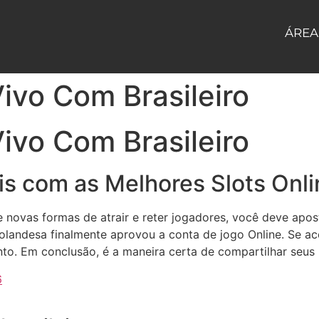
ÁREA
ivo Com Brasileiro
ivo Com Brasileiro
is com as Melhores Slots Onli
 novas formas de atrair e reter jogadores, você deve apo
holandesa finalmente aprovou a conta de jogo Online. Se ac
anto. Em conclusão, é a maneira certa de compartilhar seu
6