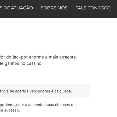
S DE ATUAÇÃO
SOBRE NÓS
FALE CONOSCO
or do jackpot enorme e mais atraente.
 de ganhos no cassino.
ência de acertos vencedores é calculada.
e podem ajudar a aumentar suas chances de
om sucesso.