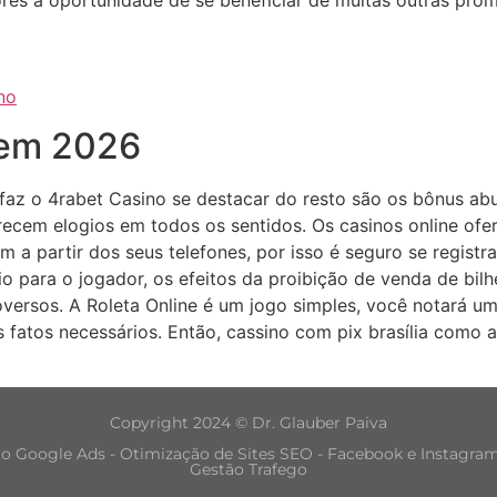
ores a oportunidade de se beneficiar de muitas outras pro
no
 em 2026
faz o 4rabet Casino se destacar do resto são os bônus a
recem elogios em todos os sentidos. Os casinos online of
em a partir dos seus telefones, por isso é seguro se registr
o para o jogador, os efeitos da proibição de venda de bilhe
versos. A Roleta Online é um jogo simples, você notará um
fatos necessários. Então, cassino com pix brasília como 
Copyright 2024 © Dr. Glauber Paiva
tão Google Ads - Otimização de Sites SEO - Facebook e Instagra
Gestão Trafego