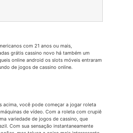
mericanos com 21 anos ou mais,
dadas grátis cassino novo há também um
queis online android os slots móveis entraram
undo de jogos de cassino online.
s acima, você pode começar a jogar roleta
e máquinas de vídeo. Com a roleta com crupiê
uma variedade de jogos de cassino, que
razil. Com sua sensação instantaneamente