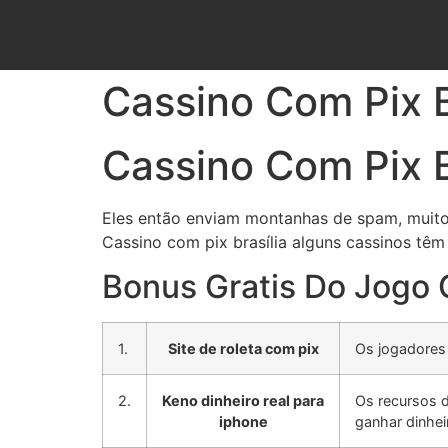
Cassino Com Pix B
Cassino Com Pix B
Eles então enviam montanhas de spam, muito
Cassino com pix brasília alguns cassinos têm
Bonus Gratis Do Jogo 
1.
Site de roleta com pix
Os jogadores 
2.
Keno dinheiro real para
Os recursos 
iphone
ganhar dinhei