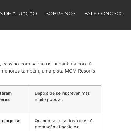
S DE ATUAÇÃO
SOBRE NÓS
FALE CONOSCO
o, cassino com saque no nubank na hora é
s menores também, uma pista MGM Resorts
ntaram
Depois de se inscrever, mas
heres
muito popular.
or jogo, se
Quando se trata dos jogos, A
promoção atraente e a