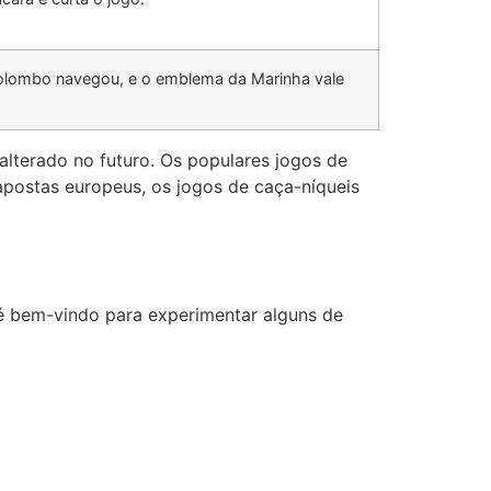
Colombo navegou, e o emblema da Marinha vale
lterado no futuro. Os populares jogos de
 apostas europeus, os jogos de caça-níqueis
 é bem-vindo para experimentar alguns de