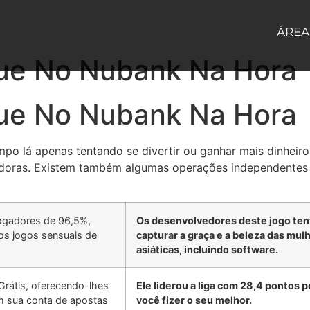
ÁREA
ue No Nubank Na Hora
ue No Nubank Na Hora
o lá apenas tentando se divertir ou ganhar mais dinheir
edoras. Existem também algumas operações independente
ogadores de 96,5%,
Os desenvolvedores deste jogo te
os jogos sensuais de
capturar a graça e a beleza das mul
asiáticas, incluindo software.
rátis, oferecendo-lhes
Ele liderou a liga com 28,4 pontos p
m sua conta de apostas
você fizer o seu melhor.