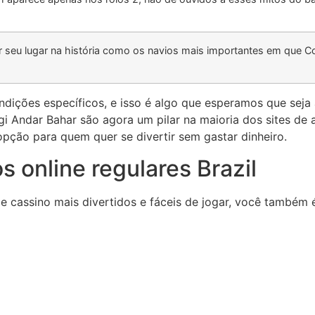
r seu lugar na história como os navios mais importantes em que 
ições específicos, e isso é algo que esperamos que seja a
gi Andar Bahar são agora um pilar na maioria dos sites de
 opção para quem quer se divertir sem gastar dinheiro.
 online regulares Brazil
de cassino mais divertidos e fáceis de jogar, você também