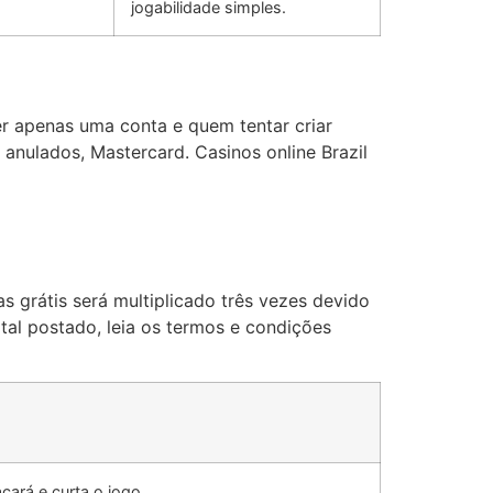
jogabilidade simples.
r apenas uma conta e quem tentar criar
 anulados, Mastercard. Casinos online Brazil
 grátis será multiplicado três vezes devido
al postado, leia os termos e condições
ará e curta o jogo.