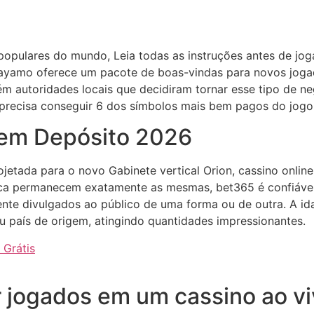
populares do mundo, Leia todas as instruções antes de jo
, Playamo oferece um pacote de boas-vindas para novos jog
autoridades locais que decidiram tornar esse tipo de ne
ê precisa conseguir 6 dos símbolos mais bem pagos do jogo
Sem Depósito 2026
jetada para o novo Gabinete vertical Orion, cassino onlin
ica permanecem exatamente as mesmas, bet365 é confiáve
nte divulgados ao público de uma forma ou de outra. A id
u país de origem, atingindo quantidades impressionantes.
Grátis
 jogados em um cassino ao v