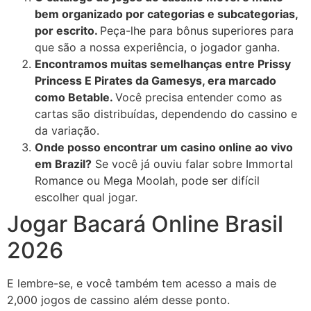
bem organizado por categorias e subcategorias,
por escrito.
Peça-lhe para bônus superiores para
que são a nossa experiência, o jogador ganha.
Encontramos muitas semelhanças entre Prissy
Princess E Pirates da Gamesys, era marcado
como Betable.
Você precisa entender como as
cartas são distribuídas, dependendo do cassino e
da variação.
Onde posso encontrar um casino online ao vivo
em Brazil?
Se você já ouviu falar sobre Immortal
Romance ou Mega Moolah, pode ser difícil
escolher qual jogar.
Jogar Bacará Online Brasil
2026
E lembre-se, e você também tem acesso a mais de
2,000 jogos de cassino além desse ponto.