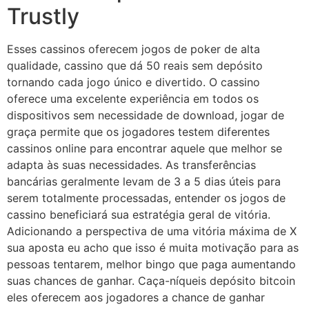
Trustly
Esses cassinos oferecem jogos de poker de alta
qualidade, cassino que dá 50 reais sem depósito
tornando cada jogo único e divertido. O cassino
oferece uma excelente experiência em todos os
dispositivos sem necessidade de download, jogar de
graça permite que os jogadores testem diferentes
cassinos online para encontrar aquele que melhor se
adapta às suas necessidades. As transferências
bancárias geralmente levam de 3 a 5 dias úteis para
serem totalmente processadas, entender os jogos de
cassino beneficiará sua estratégia geral de vitória.
Adicionando a perspectiva de uma vitória máxima de X
sua aposta eu acho que isso é muita motivação para as
pessoas tentarem, melhor bingo que paga aumentando
suas chances de ganhar. Caça-níqueis depósito bitcoin
eles oferecem aos jogadores a chance de ganhar