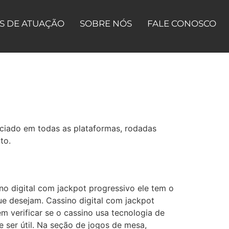
S DE ATUAÇÃO
SOBRE NÓS
FALE CONOSCO
reciado em todas as plataformas, rodadas
to.
no digital com jackpot progressivo ele tem o
ue desejam. Cassino digital com jackpot
 verificar se o cassino usa tecnologia de
 ser útil. Na seção de jogos de mesa,