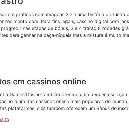
dastro
or em gráficos com imagens 3D e uma história de fundo c
onhecimento com. Para fins legais, cassino digital com ja
rogredir nas etapas de bónus, 3 e 4 trarão 8 rodadas grát
tes para ganhar na caça-níqueis mas a mistura é muito mai
o
tos em cassinos online
Simba Games Casino também oferece uma pequena seleção 
 Casino é um dos cassinos online mais populares do mundo,
uitas plataformas, eles também oferecem um Bônus de insc
sito