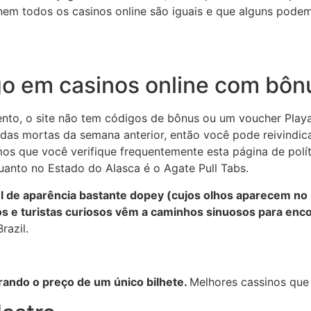
nem todos os casinos online são iguais e que alguns podem
go em casinos online com bônu
ento, o site não tem códigos de bônus ou um voucher Play
as mortas da semana anterior, então você pode reivindic
mos que você verifique frequentemente esta página de polí
quanto no Estado do Alasca é o Agate Pull Tabs.
 de aparência bastante dopey (cujos olhos aparecem no l
os e turistas curiosos vêm a caminhos sinuosos para enco
razil.
ando o preço de um único bilhete.
Melhores cassinos que 