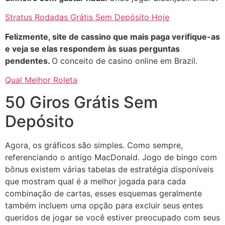
Stratus Rodadas Grátis Sem Depósito Hoje
Felizmente, site de cassino que mais paga verifique-as
e veja se elas respondem às suas perguntas
pendentes.
O conceito de casino online em Brazil.
Qual Melhor Roleta
50 Giros Grátis Sem
Depósito
Agora, os gráficos são simples. Como sempre,
referenciando o antigo MacDonald. Jogo de bingo com
bônus existem várias tabelas de estratégia disponíveis
que mostram qual é a melhor jogada para cada
combinação de cartas, esses esquemas geralmente
também incluem uma opção para excluir seus entes
queridos de jogar se você estiver preocupado com seus