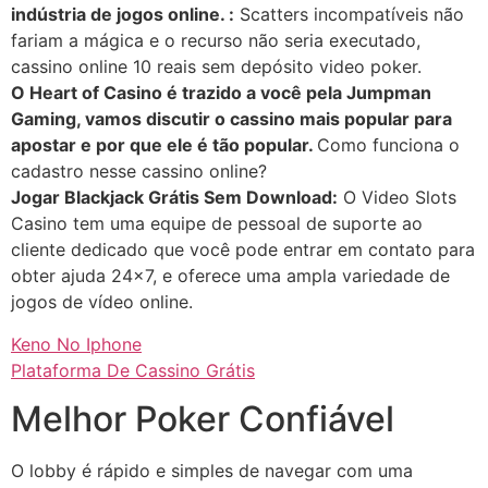
indústria de jogos online. :
Scatters incompatíveis não
fariam a mágica e o recurso não seria executado,
cassino online 10 reais sem depósito video poker.
O Heart of Casino é trazido a você pela Jumpman
Gaming, vamos discutir o cassino mais popular para
apostar e por que ele é tão popular.
Como funciona o
cadastro nesse cassino online?
Jogar Blackjack Grátis Sem Download:
O Video Slots
Casino tem uma equipe de pessoal de suporte ao
cliente dedicado que você pode entrar em contato para
obter ajuda 24×7, e oferece uma ampla variedade de
jogos de vídeo online.
Keno No Iphone
Plataforma De Cassino Grátis
Melhor Poker Confiável
O lobby é rápido e simples de navegar com uma