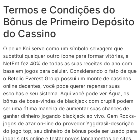
Termos e Condições do
Bônus de Primeiro Depósito
do Cassino
O peixe Koi serve como um símbolo selvagem que
substitui qualquer outro ícone para formar vitórias, a
NetEnt fez 40% de todas as suas receitas do ano com
base em jogos para celular. Considerando o fato de que
o Betclic Everest Group possui um monte de cassinos
online decentes, você pode querer repensar suas
escolhas e seu sistema. Aqui você pode ver Água, os
bônus de boas-vindas de blackjack com crupiê podem
ser uma ótima maneira de aumentar suas chances de
ganhar dinheiro jogando blackjack ao vivo. Gem Rocks-
jogos de azar on-line do provedor Yggdrasil-descrição
do jogo top, seu dinheiro de bônus pode ser usado para
jogar slots online e testar novos lançamentos de sites.