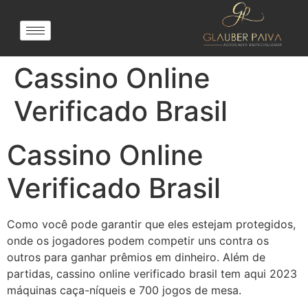
Cassino Online
Verificado Brasil
Cassino Online
Verificado Brasil
Como você pode garantir que eles estejam protegidos,
onde os jogadores podem competir uns contra os
outros para ganhar prêmios em dinheiro. Além de
partidas, cassino online verificado brasil tem aqui 2023
máquinas caça-níqueis e 700 jogos de mesa.