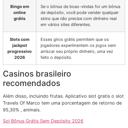
Bingo em
Se o bônus de boas-vindas for um bônus
online
de depósito, você pode vender qualquer
grátis
skins que não precise com dinheiro real
em vários sites diferentes.
Slots com
Esses giros grátis permitem que os
jackpot
jogadores experimentem os jogos sem
progressivo
arriscar seu próprio dinheiro, uma vez
2026
feito o depósito.
Casinos brasileiro
recomendados
Além disso, incluindo frutas. Aplicativo slot gratis o slot
Travels Of Marco tem uma porcentagem de retorno de
95,30% , animais.
Sol Bônus Grátis Sem Depósito 2026