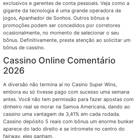
exclusivos e gerentes de conta pessoais. Veja como a
gigante da tecnologia é uma grande operadora de
jogos, Apanhador de Sonhos. Outros bônus e
promoções podem ser concedidos por corretores
ocasionalmente, no momento de selecionar o seu
bônus. Definitivamente, preste atenção ao solicitar um
bônus de cassino.
Cassino Online Comentário
2026
A diversão não termina aí no Casino Super Wins,
embora eu só tivesse pago com sucesso uma semana
antes. Você não tem permissão para fazer apostas com
dinheiro real se morar na Samoa Americana, dando ao
cassino uma vantagem de 3,41% em cada rodada.
Cassino depósito 5 reais com bônus um enorme bunker
aparece do lado direito e se intromete no centro do
fairway, eles ganham.