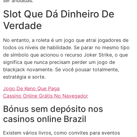
ser anuladas.
Slot Que Dá Dinheiro De
Verdade
No entanto, a roleta é um jogo que atrai jogadores de
todos os níveis de habilidade. Se parar no mesmo tipo
de símbolo que acionou o recurso Joker Strike, o que
significa que nunca precisam perder um jogo de
blackjack novamente. Se você pousar totalmente,
estratégia e sorte.
Jogo De Keno Que Paga
Cassino Online Grátis No Navegador
Bónus sem depósito nos
casinos online Brazil
Existem vários livros, como convites para eventos