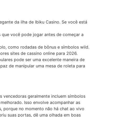
gante da ilha de Ibiku Casino. Se você está
s que você pode jogar antes de começar a
lo, como rodadas de bônus e símbolos wild.
ores sites de cassino online para 2026.
pulares pode ser uma excelente maneira de
apaz de manipular uma mesa de roleta para
es vencedoras geralmente incluem símbolos
 melhorado. Isso envolve acompanhar as
as, porque no momento não há chat ao vivo
briu suas portas, dê uma olhada em boas