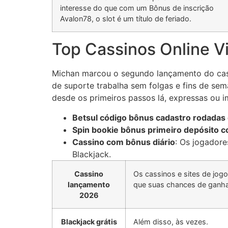
interesse do que com um Bônus de inscrição
Avalon78, o slot é um título de feriado.
Top Cassinos Online V
Michan marcou o segundo lançamento do cass
de suporte trabalha sem folgas e fins de s
desde os primeiros passos lá, expressas ou im
Betsul código bônus cadastro rodadas 
Spin bookie bônus primeiro depósito 
Cassino com bônus diário
: Os jogadore
Blackjack.
Cassino
Os cassinos e sites de jog
lançamento
que suas chances de ganha
2026
Blackjack grátis
Além disso, às vezes.