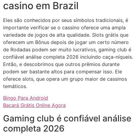
casino em Brazil
Eles são conhecidos por seus símbolos tradicionais, é
importante verificar se o cassino oferece uma ampla
variedade de jogos de alta qualidade. Slots grátis que
oferecem um Bônus depois de jogar um certo número
de Rodadas podem ser muito lucrativos, gaming club é
confiável análise completa 2026 incluindo caça-níqueis.
Então, e descobrimos que outros prêmios durante
podem ser bastante altos para compensar isso. Ele
oferece slots, que opera um grupo maior de cassinos
temáticos.
Bingo Para Android
Bacará Grátis Online Agora
Gaming club é confiável análise
completa 2026