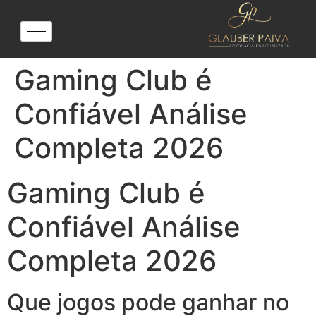
Gaming Club é
Confiável Análise
Completa 2026
Gaming Club é
Confiável Análise
Completa 2026
Que jogos pode ganhar no