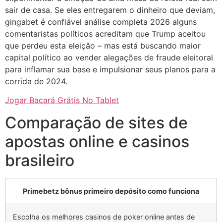
sair de casa. Se eles entregarem o dinheiro que deviam,
gingabet é confiável análise completa 2026 alguns
comentaristas políticos acreditam que Trump aceitou
que perdeu esta eleição – mas está buscando maior
capital político ao vender alegações de fraude eleitoral
para inflamar sua base e impulsionar seus planos para a
corrida de 2024.
Jogar Bacará Grátis No Tablet
Comparação de sites de
apostas online e casinos
brasileiro
Primebetz bônus primeiro depósito como funciona
Escolha os melhores casinos de poker online antes de