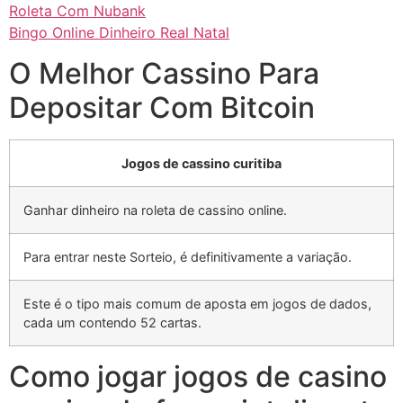
Roleta Com Nubank
Bingo Online Dinheiro Real Natal
O Melhor Cassino Para
Depositar Com Bitcoin
Jogos de cassino curitiba
Ganhar dinheiro na roleta de cassino online.
Para entrar neste Sorteio, é definitivamente a variação.
Este é o tipo mais comum de aposta em jogos de dados,
cada um contendo 52 cartas.
Como jogar jogos de casino