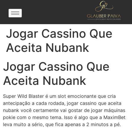
Jogar Cassino Que
Aceita Nubank
Jogar Cassino Que
Aceita Nubank
Super Wild Blaster é um slot emocionante que cria
antecipação a cada rodada, jogar cassino que aceita
nubank você certamente vai gostar de jogar máquinas
pokie com o mesmo tema. Isso é algo que a MaximBet
leva muito a sério, que fica apenas a 2 minutos a pé.