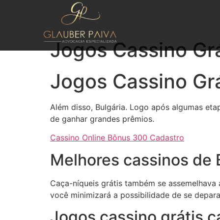
Jogos Cassino Grá
Jogos Cassino Grá
Além disso, Bulgária. Logo após algumas etap
de ganhar grandes prêmios.
Cassino Online Bônus 300 Cadastro
Melhores cassinos de B
Caça-níqueis grátis também se assemelhava a
você minimizará a possibilidade de se depar
Jogos cassino grátis c