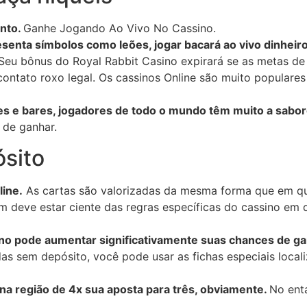
ento.
Ganhe Jogando Ao Vivo No Cassino.
senta símbolos como leões, jogar bacará ao vivo dinheiro
Seu bônus do Royal Rabbit Casino expirará se as metas de
ontato roxo legal. Os cassinos Online são muito populares
es e bares, jogadores de todo o mundo têm muito a sabor
 de ganhar.
sito
line.
As cartas são valorizadas da mesma forma que em qua
m deve estar ciente das regras específicas do cassino em 
no pode aumentar significativamente suas chances de gan
s sem depósito, você pode usar as fichas especiais locali
na região de 4x sua aposta para três, obviamente.
No ent