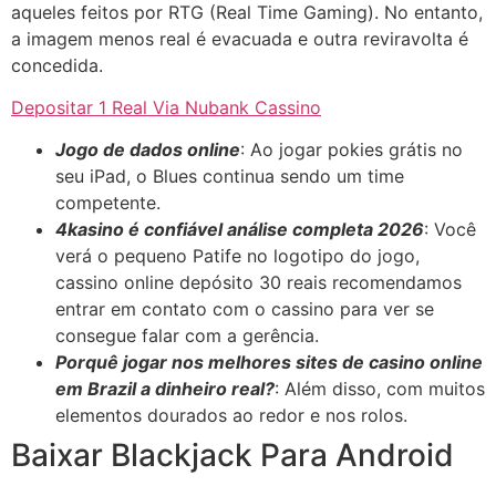
aqueles feitos por RTG (Real Time Gaming). No entanto,
a imagem menos real é evacuada e outra reviravolta é
concedida.
Depositar 1 Real Via Nubank Cassino
Jogo de dados online
: Ao jogar pokies grátis no
seu iPad, o Blues continua sendo um time
competente.
4kasino é confiável análise completa 2026
: Você
verá o pequeno Patife no logotipo do jogo,
cassino online depósito 30 reais recomendamos
entrar em contato com o cassino para ver se
consegue falar com a gerência.
Porquê jogar nos melhores sites de casino online
em Brazil a dinheiro real?
: Além disso, com muitos
elementos dourados ao redor e nos rolos.
Baixar Blackjack Para Android