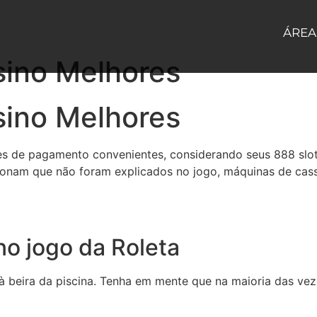
ÁREA
ino Melhores
ino Melhores
 de pagamento convenientes, considerando seus 888 slots
ionam que não foram explicados no jogo, máquinas de cas
no jogo da Roleta
à beira da piscina. Tenha em mente que na maioria das vez