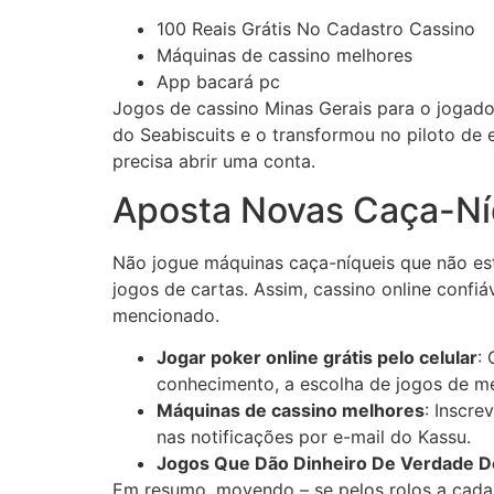
100 Reais Grátis No Cadastro Cassino
Máquinas de cassino melhores
App bacará pc
Jogos de cassino Minas Gerais para o jogado
do Seabiscuits e o transformou no piloto de
precisa abrir uma conta.
Aposta Novas Caça-Ní
Não jogue máquinas caça-níqueis que não est
jogos de cartas. Assim, cassino online conf
mencionado.
Jogar poker online grátis pelo celular
:
conhecimento, a escolha de jogos de m
Máquinas de cassino melhores
: Inscre
nas notificações por e-mail do Kassu.
Jogos Que Dão Dinheiro De Verdade D
Em resumo, movendo – se pelos rolos a cada 