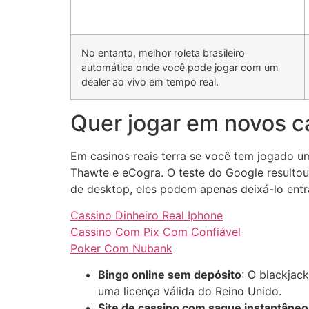
No entanto, melhor roleta brasileiro
automática onde você pode jogar com um
dealer ao vivo em tempo real.
Quer jogar em novos ca
Em casinos reais terra se você tem jogado 
Thawte e eCogra. O teste do Google resulto
de desktop, eles podem apenas deixá-lo entr
Cassino Dinheiro Real Iphone
Cassino Com Pix Com Confiável
Poker Com Nubank
Bingo online sem depósito
: O blackjac
uma licença válida do Reino Unido.
Site de cassino com saque instantâneo