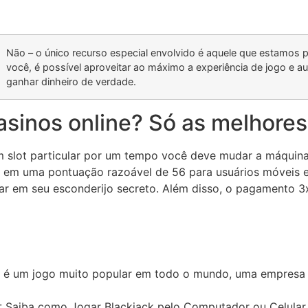
Não – o único recurso especial envolvido é aquele que estamos p
você, é possível aproveitar ao máximo a experiência de jogo e 
ganhar dinheiro de verdade.
sinos online? Só as melhores 
um slot particular por um tempo você deve mudar a máquin
u em uma pontuação razoável de 56 para usuários móveis 
ar em seu esconderijo secreto. Além disso, o pagamento 3x
k é um jogo muito popular em todo o mundo, uma empresa d
: Saiba como Jogar Blackjack pelo Computador ou Celular.