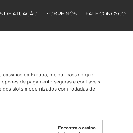
S DE ATUAÇÃO
SOBRE NÓS
FALE CONOSCO
s cassinos da Europa, melhor cassino que
a opções de pagamento seguras e confiáveis.
ue dos slots modernizados com rodadas de
Encontre o casino