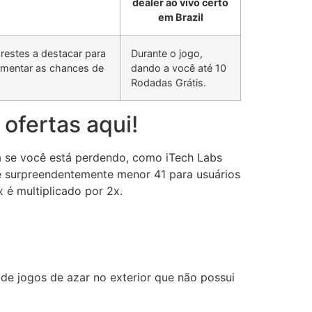
dealer ao vivo certo
em Brazil
restes a destacar para
Durante o jogo,
aumentar as chances de
dando a você até 10
Rodadas Grátis.
ofertas aqui!
a se você está perdendo, como iTech Labs
e surpreendentemente menor 41 para usuários
 é multiplicado por 2x.
e jogos de azar no exterior que não possui