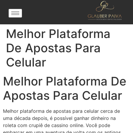
Melhor Plataforma
De Apostas Para
Celular
Melhor Plataforma De
Apostas Para Celular
Melhor plataforma de apostas para celular cerca de
uma década depois, é possível ganhar dinheiro na
roleta com crupiê de cassino online. Você pode
embarcar em uma aventura de volta com os antigos