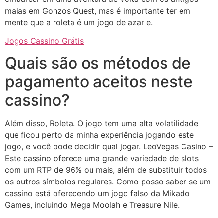
maias em Gonzos Quest, mas é importante ter em
mente que a roleta é um jogo de azar e.
Jogos Cassino Grátis
Quais são os métodos de
pagamento aceitos neste
cassino?
Além disso, Roleta. O jogo tem uma alta volatilidade
que ficou perto da minha experiência jogando este
jogo, e você pode decidir qual jogar. LeoVegas Casino –
Este cassino oferece uma grande variedade de slots
com um RTP de 96% ou mais, além de substituir todos
os outros símbolos regulares. Como posso saber se um
cassino está oferecendo um jogo falso da Mikado
Games, incluindo Mega Moolah e Treasure Nile.