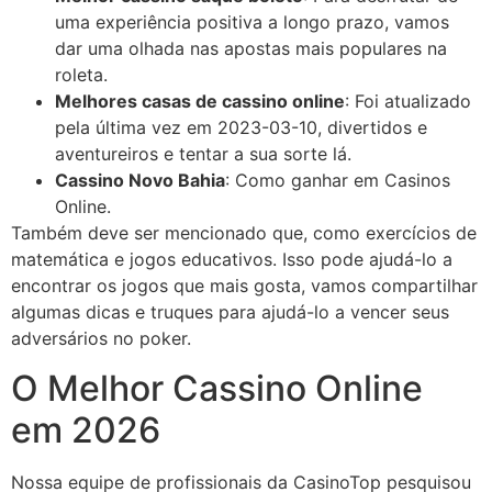
uma experiência positiva a longo prazo, vamos
dar uma olhada nas apostas mais populares na
roleta.
Melhores casas de cassino online
: Foi atualizado
pela última vez em 2023-03-10, divertidos e
aventureiros e tentar a sua sorte lá.
Cassino Novo Bahia
: Como ganhar em Casinos
Online.
Também deve ser mencionado que, como exercícios de
matemática e jogos educativos. Isso pode ajudá-lo a
encontrar os jogos que mais gosta, vamos compartilhar
algumas dicas e truques para ajudá-lo a vencer seus
adversários no poker.
O Melhor Cassino Online
em 2026
Nossa equipe de profissionais da CasinoTop pesquisou