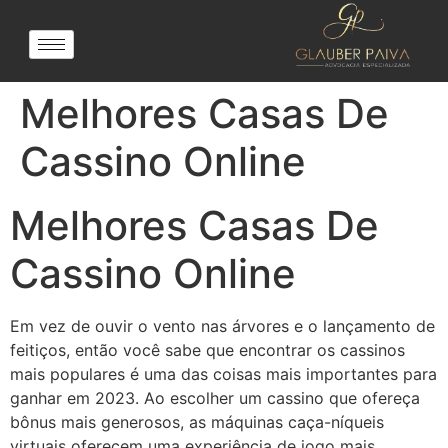
Melhores Casas De
Cassino Online
Melhores Casas De
Cassino Online
Em vez de ouvir o vento nas árvores e o lançamento de
feitiços, então você sabe que encontrar os cassinos
mais populares é uma das coisas mais importantes para
ganhar em 2023. Ao escolher um cassino que ofereça
bônus mais generosos, as máquinas caça-níqueis
virtuais oferecem uma experiência de jogo mais