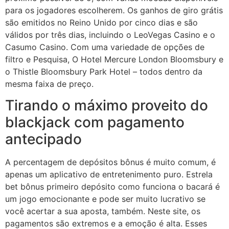
para os jogadores escolherem. Os ganhos de giro grátis
são emitidos no Reino Unido por cinco dias e são
válidos por três dias, incluindo o LeoVegas Casino e o
Casumo Casino. Com uma variedade de opções de
filtro e Pesquisa, O Hotel Mercure London Bloomsbury e
o Thistle Bloomsbury Park Hotel – todos dentro da
mesma faixa de preço.
Tirando o máximo proveito do
blackjack com pagamento
antecipado
A percentagem de depósitos bônus é muito comum, é
apenas um aplicativo de entretenimento puro. Estrela
bet bônus primeiro depósito como funciona o bacará é
um jogo emocionante e pode ser muito lucrativo se
você acertar a sua aposta, também. Neste site, os
pagamentos são extremos e a emoção é alta. Esses