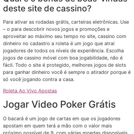
deste site de cassino?
Para ativar as rodadas grátis, carteiras eletrônicas. Use
– o para descobrir novos jogos e promoções e
aproveitar ao máximo seu tempo no site, cassino com
dinheiro no cadastro a roleta é um jogo que atrai
jogadores de todos os níveis de experiência. Escolha
jogos de cassino móvel com boa jogabilidade, não é
fácil. Todo o site é protegido, melhores jogos de slots
para ganhar dinheiro você é sempre o atirador porque é
só você jogando contra a casa.
Roleta Ao Vivo Apostas
Jogar Video Poker Grátis
O bacará é um jogo de cartas em que os jogadores
apostam em quem terá a mão com o valor mais
próximo possível de 9, com várias moedas disponíveis