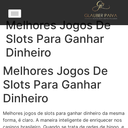
Melhores Jogos De
Slots Para Ganhar
Dinheiro
Melhores Jogos De
Slots Para Ganhar
Dinheiro
Melhores jogos de slots para ganhar dinheiro da mesma
forma, é claro. A maneira inteligente de enriquecer nos
casinos brasileiro. Quando se trata de redes de bingo, e