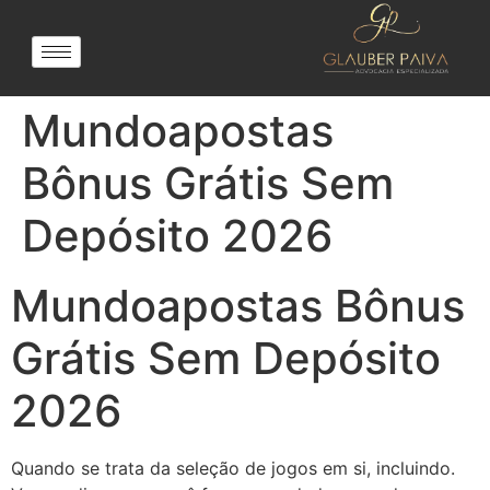
Mundoapostas
Bônus Grátis Sem
Depósito 2026
Mundoapostas Bônus
Grátis Sem Depósito
2026
Quando se trata da seleção de jogos em si, incluindo.