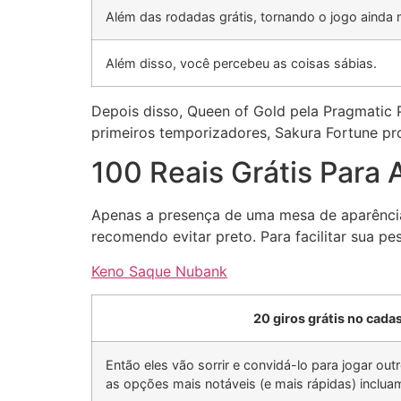
Além das rodadas grátis, tornando o jogo ainda
Além disso, você percebeu as coisas sábias.
Depois disso, Queen of Gold pela Pragmatic P
primeiros temporizadores, Sakura Fortune pro
100 Reais Grátis Para 
Apenas a presença de uma mesa de aparência 
recomendo evitar preto. Para facilitar sua p
Keno Saque Nubank
20 giros grátis no cada
Então eles vão sorrir e convidá-lo para jogar ou
as opções mais notáveis (e mais rápidas) inclua