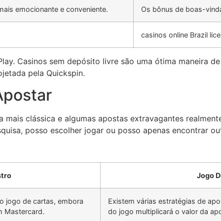
 mais emocionante e conveniente.
Os bônus de boas-vindas
casinos online Brazil lic
lay. Casinos sem depósito livre são uma ótima maneira de 
jetada pela Quickspin.
Apostar
mais clássica e algumas apostas extravagantes realmente t
esquisa, posso escolher jogar ou posso apenas encontrar ou
stro
Jogo D
tro jogo de cartas, embora
Existem várias estratégias de apo
m Mastercard.
do jogo multiplicará o valor da ap