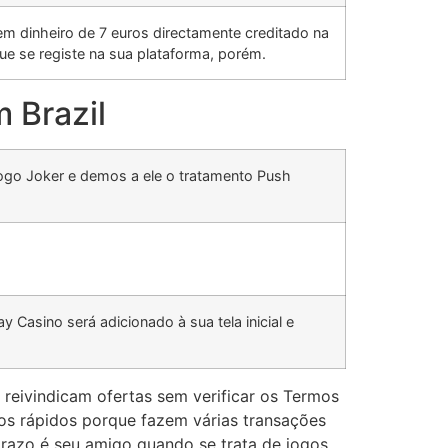
 dinheiro de 7 euros directamente creditado na
ue se registe na sua plataforma, porém.
 Brazil
 jogo Joker e demos a ele o tratamento Push
y Casino será adicionado à sua tela inicial e
eivindicam ofertas sem verificar os Termos
os rápidos porque fazem várias transações
 prazo é seu amigo quando se trata de jogos