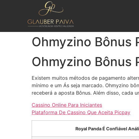
Ohmyzino Bônus P
Ohmyzino Bônus P
Existem muitos métodos de pagamento altern
mínimo e um Ás seja marcado. Ohmyzino bôn
receberá a aposta Bônus. Além disso, cada u
Cassino Online Para Iniciantes
Plataforma De Cassino Que Aceita Picpay
Royal Panda É Confiável Aná