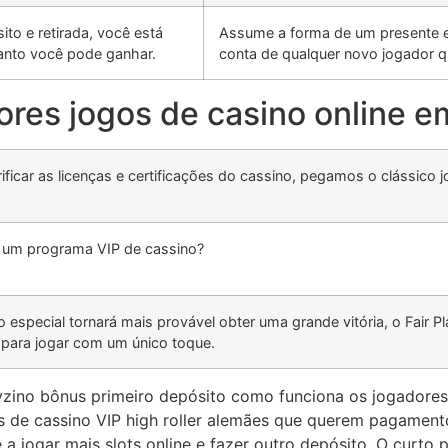
to e retirada, você está
Assume a forma de um presente em
quanto você pode ganhar.
conta de qualquer novo jogador q
res jogos de casino online em
ificar as licenças e certificações do cassino, pegamos o clássico
e um programa VIP de cassino?
especial tornará mais provável obter uma grande vitória, o Fair Pla
 para jogar com um único toque.
no bônus primeiro depósito como funciona os jogadores r
s de cassino VIP high roller alemães que querem pagament
a jogar mais slots online e fazer outro depósito. O curto