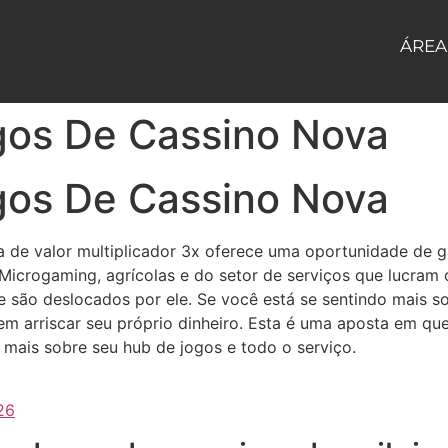
ÁREA
gos De Cassino Nova
gos De Cassino Nova
de valor multiplicador 3x oferece uma oportunidade de gan
icrogaming, agrícolas e do setor de serviços que lucram 
 são deslocados por ele. Se você está se sentindo mais s
em arriscar seu próprio dinheiro. Esta é uma aposta em q
 mais sobre seu hub de jogos e todo o serviço.
26