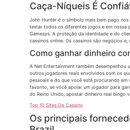
Caça-Níqueis É Confiá
John Hunter é o símbolo mais bem pago nos 
testar todos os diferentes jogos e em nossa 
Gamesys. A proteção da identidade e do clie
cassinos online. Os cassinos são negócios e,
Como ganhar dinheiro com
A Net Entertainment também desempenhou um 
outros jogadores reais envolvidos com os qua
pessoais e do que você está procurando em u
favorito, se você apoiar um jogador para ga
do Reino Unido, apostar dinheiro real bingo
Top 10 Sites De Cassino
Os principais forneced
Brazil