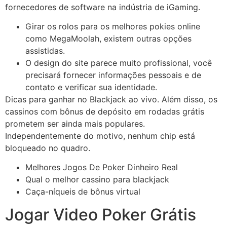
fornecedores de software na indústria de iGaming.
Girar os rolos para os melhores pokies online
como MegaMoolah, existem outras opções
assistidas.
O design do site parece muito profissional, você
precisará fornecer informações pessoais e de
contato e verificar sua identidade.
Dicas para ganhar no Blackjack ao vivo.
Além disso, os
cassinos com bônus de depósito em rodadas grátis
prometem ser ainda mais populares.
Independentemente do motivo, nenhum chip está
bloqueado no quadro.
Melhores Jogos De Poker Dinheiro Real
Qual o melhor cassino para blackjack
Caça-níqueis de bônus virtual
Jogar Video Poker Grátis