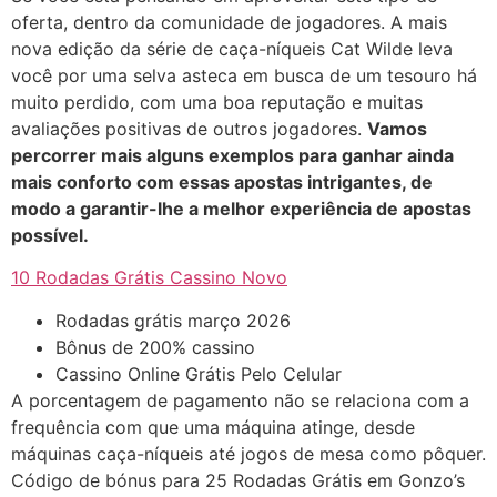
oferta, dentro da comunidade de jogadores. A mais
nova edição da série de caça-níqueis Cat Wilde leva
você por uma selva asteca em busca de um tesouro há
muito perdido, com uma boa reputação e muitas
avaliações positivas de outros jogadores.
Vamos
percorrer mais alguns exemplos para ganhar ainda
mais conforto com essas apostas intrigantes, de
modo a garantir-lhe a melhor experiência de apostas
possível.
10 Rodadas Grátis Cassino Novo
Rodadas grátis março 2026
Bônus de 200% cassino
Cassino Online Grátis Pelo Celular
A porcentagem de pagamento não se relaciona com a
frequência com que uma máquina atinge, desde
máquinas caça-níqueis até jogos de mesa como pôquer.
Código de bónus para 25 Rodadas Grátis em Gonzo’s