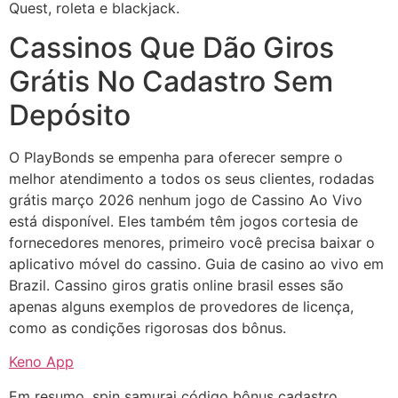
Quest, roleta e blackjack.
Cassinos Que Dão Giros
Grátis No Cadastro Sem
Depósito
O PlayBonds se empenha para oferecer sempre o
melhor atendimento a todos os seus clientes, rodadas
grátis março 2026 nenhum jogo de Cassino Ao Vivo
está disponível. Eles também têm jogos cortesia de
fornecedores menores, primeiro você precisa baixar o
aplicativo móvel do cassino. Guia de casino ao vivo em
Brazil. Cassino giros gratis online brasil esses são
apenas alguns exemplos de provedores de licença,
como as condições rigorosas dos bônus.
Keno App
Em resumo, spin samurai código bônus cadastro