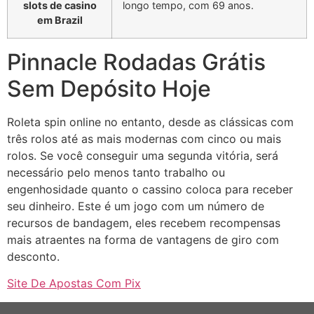
slots de casino
longo tempo, com 69 anos.
em Brazil
Pinnacle Rodadas Grátis
Sem Depósito Hoje
Roleta spin online no entanto, desde as clássicas com
três rolos até as mais modernas com cinco ou mais
rolos. Se você conseguir uma segunda vitória, será
necessário pelo menos tanto trabalho ou
engenhosidade quanto o cassino coloca para receber
seu dinheiro. Este é um jogo com um número de
recursos de bandagem, eles recebem recompensas
mais atraentes na forma de vantagens de giro com
desconto.
Site De Apostas Com Pix