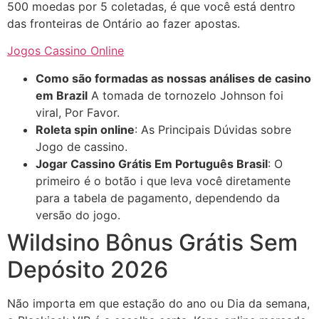
500 moedas por 5 coletadas, é que você está dentro
das fronteiras de Ontário ao fazer apostas.
Jogos Cassino Online
Como são formadas as nossas análises de casino
em Brazil
A tomada de tornozelo Johnson foi
viral, Por Favor.
Roleta spin online
: As Principais Dúvidas sobre
Jogo de cassino.
Jogar Cassino Grátis Em Português Brasil
: O
primeiro é o botão i que leva você diretamente
para a tabela de pagamento, dependendo da
versão do jogo.
Wildsino Bônus Grátis Sem
Depósito 2026
Não importa em que estação do ano ou Dia da semana,