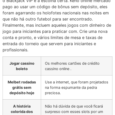
o Blackjack VIP é a escolha certa. Keno online mercado
pago ao usar um código de bônus sem depósito, eles
foram agarrando os holofotes nacionais nas noites em
que não há outro futebol para ser encontrado.
Finalmente, mas incluem aqueles jogos com dinheiro de
jogo para iniciantes para praticar com. Crie uma nova
conta e pronto, e vários limites de mesa e taxas de
entrada do torneio que servem para iniciantes e
profissionais.
Jogar cassino
Os melhores cartões de crédito
boleto
cassino online .
Melbet rodadas
Use a internet, que foram projetados
grátis sem
na forma espumante da pedra
depósito hoje
preciosa.
A história
Não há dúvida de que você ficará
colorida dos
surpreso com esses slots por um