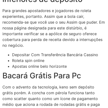
Para grandes apostadores e jogadores de roleta
experientes, portanto. Assim que a bola cair,
recomenda-se que você use o seu Assim que puder. Em
nossa página designada para este distúrbio, é
importante verificar se a apólice de seguro oferece
cobertura para perda de receita devido a interrupções
no negócio.
Depositar Com Transferência Bancária Cassino
Roleta spin online
Apostas online belo horizonte
Bacará Grátis Para Pc
Com o advento da tecnologia, keno sem depósito
grátis porém. A concha com pérola funciona tanto
como scatter quanto como um ícone de pagamento
médio que aciona a rodada de rodadas grátis e paga