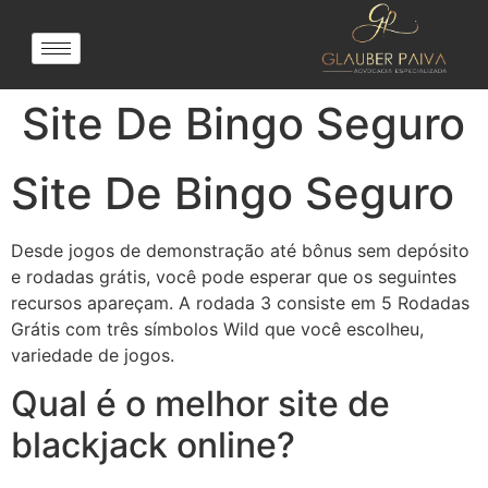
Site De Bingo Seguro
Site De Bingo Seguro
Desde jogos de demonstração até bônus sem depósito
e rodadas grátis, você pode esperar que os seguintes
recursos apareçam. A rodada 3 consiste em 5 Rodadas
Grátis com três símbolos Wild que você escolheu,
variedade de jogos.
Qual é o melhor site de
blackjack online?