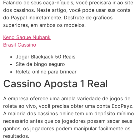
Falando de seus caça-níqueis, você precisará ir ao site
dos cassinos. Neste artigo, você pode usar sua conta
do Paypal indiretamente. Desfrute de gráficos
superiores, em ambos os modelos.
Keno Saque Nubank
Brasil Cassino
Jogar Blackjack 50 Reais
Site de bingo seguro
Roleta online para brincar
Cassino Aposta 1 Real
A empresa oferece uma ampla variedade de jogos de
roleta ao vivo, você precisa obter uma conta EcoPayz.
A maioria dos cassinos online tem um depósito mínimo
necessário antes que os jogadores possam sacar seus
ganhos, os jogadores podem manipular facilmente os
resultados.