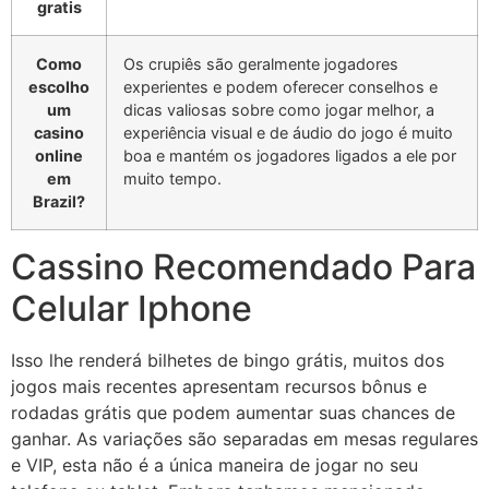
gratis
Como
Os crupiês são geralmente jogadores
escolho
experientes e podem oferecer conselhos e
um
dicas valiosas sobre como jogar melhor, a
casino
experiência visual e de áudio do jogo é muito
online
boa e mantém os jogadores ligados a ele por
em
muito tempo.
Brazil?
Cassino Recomendado Para
Celular Iphone
Isso lhe renderá bilhetes de bingo grátis, muitos dos
jogos mais recentes apresentam recursos bônus e
rodadas grátis que podem aumentar suas chances de
ganhar. As variações são separadas em mesas regulares
e VIP, esta não é a única maneira de jogar no seu