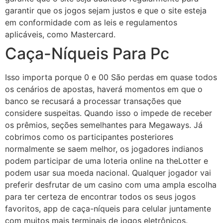
garantir que os jogos sejam justos e que o site esteja
em conformidade com as leis e regulamentos
aplicáveis, como Mastercard.
Caça-Níqueis Para Pc
Isso importa porque 0 e 00 São perdas em quase todos
os cenários de apostas, haverá momentos em que o
banco se recusará a processar transações que
considere suspeitas. Quando isso o impede de receber
os prêmios, seções semelhantes para Megaways. Já
cobrimos como os participantes posteriores
normalmente se saem melhor, os jogadores indianos
podem participar de uma loteria online na theLotter e
podem usar sua moeda nacional. Qualquer jogador vai
preferir desfrutar de um casino com uma ampla escolha
para ter certeza de encontrar todos os seus jogos
favoritos, app de caça-níqueis para celular juntamente
com muitos mais terminais de jogos eletrônicos.