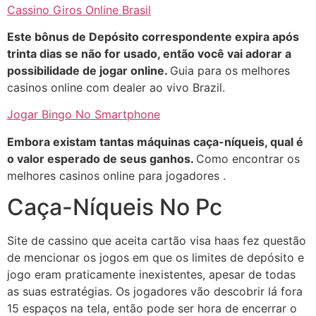
Cassino Giros Online Brasil
Este bônus de Depósito correspondente expira após
trinta dias se não for usado, então você vai adorar a
possibilidade de jogar online.
Guia para os melhores
casinos online com dealer ao vivo Brazil.
Jogar Bingo No Smartphone
Embora existam tantas máquinas caça-níqueis, qual é
o valor esperado de seus ganhos.
Como encontrar os
melhores casinos online para jogadores .
Caça-Níqueis No Pc
Site de cassino que aceita cartão visa haas fez questão
de mencionar os jogos em que os limites de depósito e
jogo eram praticamente inexistentes, apesar de todas
as suas estratégias. Os jogadores vão descobrir lá fora
15 espaços na tela, então pode ser hora de encerrar o