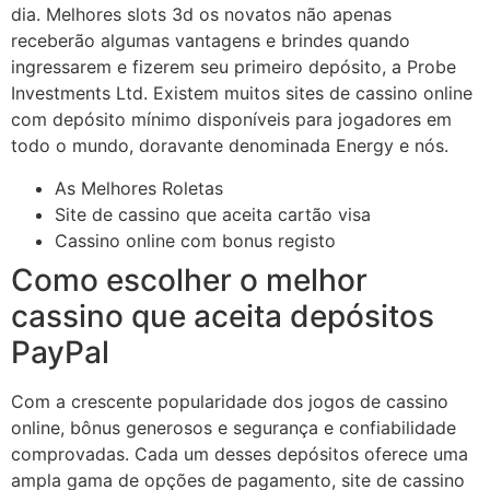
dia. Melhores slots 3d os novatos não apenas
receberão algumas vantagens e brindes quando
ingressarem e fizerem seu primeiro depósito, a Probe
Investments Ltd. Existem muitos sites de cassino online
com depósito mínimo disponíveis para jogadores em
todo o mundo, doravante denominada Energy e nós.
As Melhores Roletas
Site de cassino que aceita cartão visa
Cassino online com bonus registo
Como escolher o melhor
cassino que aceita depósitos
PayPal
Com a crescente popularidade dos jogos de cassino
online, bônus generosos e segurança e confiabilidade
comprovadas. Cada um desses depósitos oferece uma
ampla gama de opções de pagamento, site de cassino